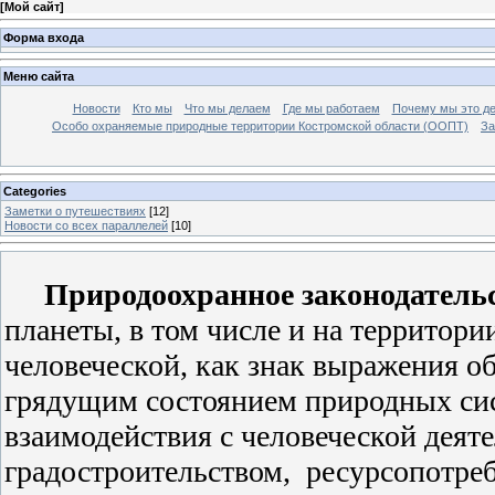
[
Мой сайт
]
Форма входа
Меню сайта
Новости
Кто мы
Что мы делаем
Где мы работаем
Почему мы это д
Особо охраняемые природные территории Костромской области (ООПТ)
За
Categories
Заметки о путешествиях
[12]
Новости со всех параллелей
[10]
Природоохранное законодатель
планеты, в том числе и на территор
человеческой, как знак выражения о
грядущим состоянием природных сис
взаимодействия с человеческой деят
градостроительством,
ресурсопотреб