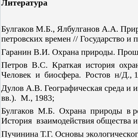
Литература
Булгаков М.Б., Ялбулганов А.А. При
петровских времен // Государство и п
Гаранин В.И. Охрана природы. Прош
Петров
В.С.
Краткая
история
охра
Человек
и
биосфера.
Ростов
н/Д., 
Дулов А.В. Географическая среда и 
вв.).
М., 1983;
Булгаков
М.Б.
Охрана
природы
в 
История
взаимодействия общества и п
Пучинина Т.Г. Основы экологического